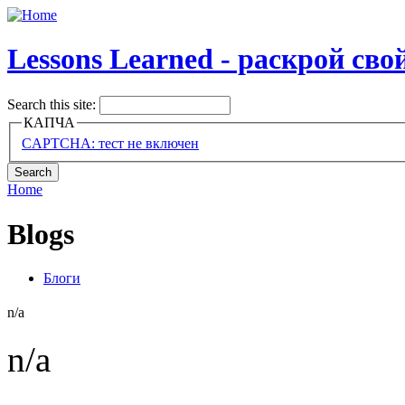
Lessons Learned - раскрой св
Search this site:
КАПЧА
CAPTCHA: тест не включен
Home
Blogs
Блоги
n/a
n/a